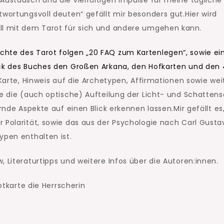
Austausch und die vielfältigen Impulse für meine tägliche
twortungsvoll deuten“ gefällt mir besonders gut.Hier wird
oll mit dem Tarot für sich und andere umgehen kann.
chte des Tarot folgen „20 FAQ zum Kartenlegen“, sowie ei
ück des Buches den Großen Arkana, den Hofkarten und den
 Karte, Hinweis auf die Archetypen, Affirmationen sowie wei
de die (auch optische) Aufteilung der Licht- und Schattens
ernde Aspekte auf einen Blick erkennen lassen.Mir gefällt es
 Polarität, sowie das aus der Psychologie nach Carl Gusta
ypen enthalten ist.
 Literaturtipps und weitere Infos über die Autoren:innen.