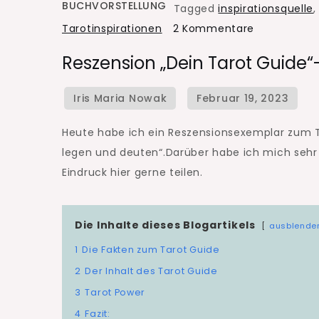
BUCHVORSTELLUNG
Tagged
inspirationsquelle
zu
Tarotinspirationen
2 Kommentare
Reszension
Reszension „Dein Tarot Guide“-
„Dein
Tarot
Guide“-
unkomplizier
Heute habe ich ein Reszensionsexemplar zum Th
frisch
legen und deuten“.Darüber habe ich mich sehr
&
Eindruck hier gerne teilen.
inspirierend
Die Inhalte dieses Blogartikels
ausblende
1
Die Fakten zum Tarot Guide
2
Der Inhalt des Tarot Guide
3
Tarot Power
4
Fazit: