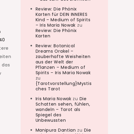
Review: Die Phönix
Karten für DEIN INNERES
Kind – Medium of Spirits
– Iris Maria Nowak
zu
Review: Die Phönix
n
Karten
 40
Review: Botanical
tere
Dreams Orakel –
eiten
zauberhafte Weisheiten
aus der Welt der
, das
Pflanzen – Medium of
Spirits – Iris Maria Nowak
v
zu
{Tarotvorstellung}Mystis
ches Tarot
Iris Maria Nowak
zu
Die
Schatten sehen, fühlen,
wandeln – Tarot als
Spiegel des
Unbewussten
Manipura Dantian
zu
Die