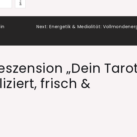
tion
in
Next:
Energetik & Medialität: Vollmondener
eszension „Dein Taro
iert, frisch &