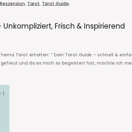
,
Reszension
,
Tarot
,
Tarot Guide
,
 Unkompliziert, Frisch & Inspirierend
t,
ema Tarot erhalten: “ Dein Tarot Guide – schnell & einf
 gefreut und da es mich so begeistert hat, möchte ich m
n