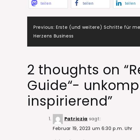
teilen
teilen
teilen
Beitragsnaviga
Previous:
Erste (und weitere) Schritte für me
Herzens Business
2 thoughts on “
R
Guide“- unkompliz
inspirierend
”
Patriczia
sagt:
Februar 19, 2023 um 6:30 p.m. Uhr