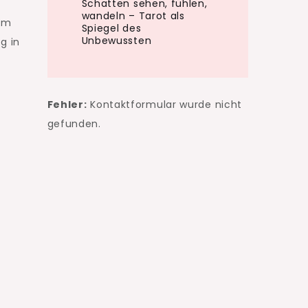
Schatten sehen, fühlen,
wandeln – Tarot als
dem
Spiegel des
Unbewussten
g in
.
Fehler:
Kontaktformular wurde nicht
gefunden.