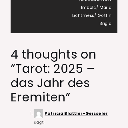
Imbolc/ Maria
Lichtmess/ Göttin
Brigid
4 thoughts on
“
Tarot: 2025 –
das Jahr des
Eremiten
”
Patricia Blättler-Geisseler
sagt: