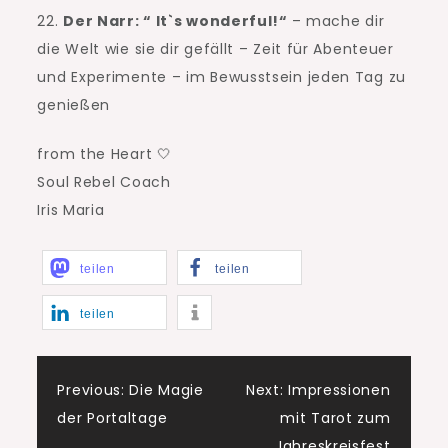
22.
Der Narr: “ It`s wonderful!“
– mache dir
die Welt wie sie dir gefällt – Zeit für Abenteuer
und Experimente – im Bewusstsein jeden Tag zu
genießen
from the Heart 🤍
Soul Rebel Coach
Iris Maria
teilen
teilen
teilen
Beitragsnavigatio
Previous:
Die Magie
Next:
Impressionen
der Portaltage
mit Tarot zum
Jahreskreisfest