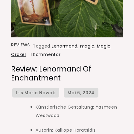
REVIEWS
Tagged
Lenormand
,
magic
,
Magic
zu
Orakel
1 Kommentar
Review:
Review: Lenormand Of
Lenormand
Enchantment
of
Enchantment
Künstlerische Gestaltung: Yasmeen
Westwood
Autorin: Kalliope Haratsidis