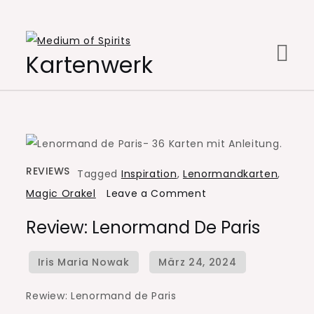
Skip
to
content
Kartenwerk
REVIEWS
Tagged
Inspiration
,
Lenormandkarten
,
on
Magic Orakel
Leave a Comment
Review:
Review: Lenormand De Paris
Lenormand
de
Paris
Rewiew: Lenormand de Paris