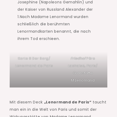
Josephine (Napoleons Gemahlin) und
der Kaiser von Russland Alexander der
1.Nach Madame Lenormand wurden
schließlich die berühmten
Lenormandkarten benannt, die nach
ihrem Tod erschieen.
Karte 8 Der Sarg/
Friedhof
Père
Lenormand de Paris
Lachaise, Paris/
Grabstätte
M.Lenomand
Mit diesem Deck
„Lenormand de Paris“
taucht
man ein in die Welt von Paris und somit der
Wirkungsstätte von Madame Lenormand